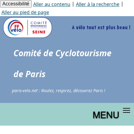
Panneau de gestion des cookies
|
|
Aller au contenu
Aller à la recherche
Accessibilité
Aller au pied de page
Comité de Cyclotourisme
de Paris
paris-velo.net : Roulez, respirez, découvrez Paris !
MENU