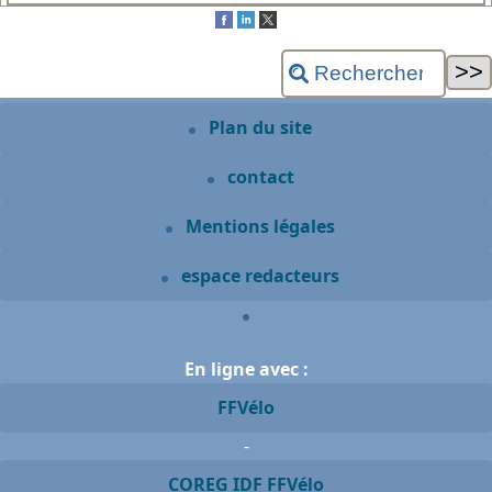
Plan du site
contact
Mentions légales
espace redacteurs
En ligne avec :
FFVélo
-
COREG IDF FFVélo