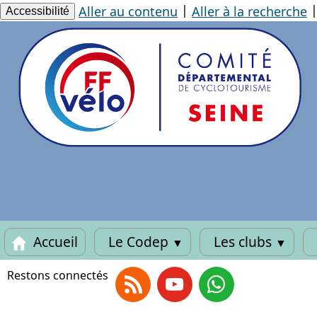
Panneau de gestion des cookies
|
Aller au contenu
Aller à la recherche
Accessibilité
Accueil
Le Codep
Les clubs
▼
▼
Restons connectés
RSS
Youtube
Whatsapp