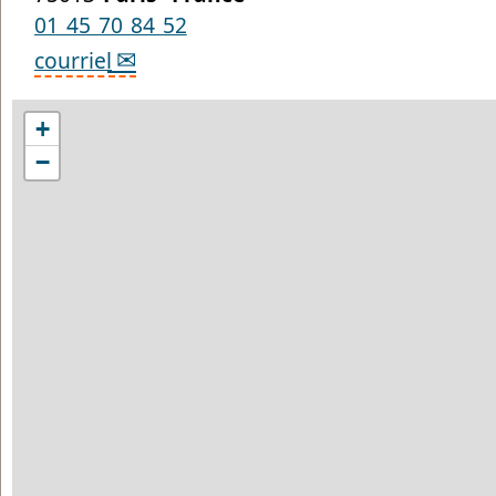
01 45 70 84 52
courriel
+
−