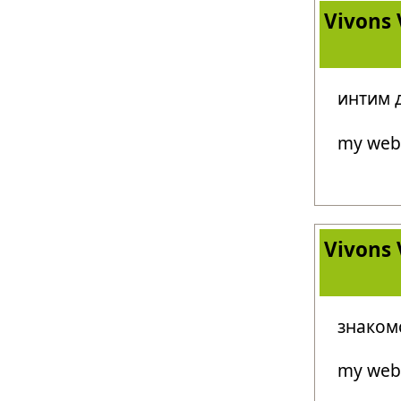
Vivons 
интим 
my web s
Vivons 
знакомс
my web 