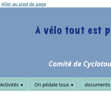
|
Aller au pied de page
Comité de Cyclotou
Activités
On pédale tous
documents 
▼
▼