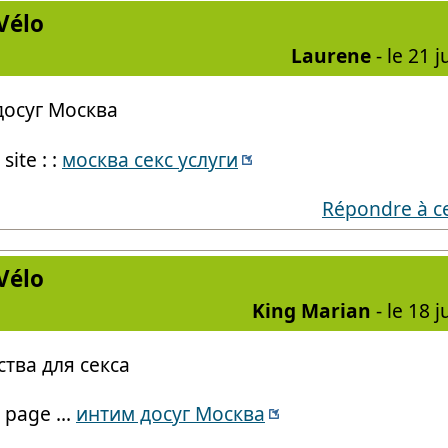
Vélo
Laurene
- le 21 j
досуг Москва
ite : :
москва секс услуги
Répondre à c
Vélo
King Marian
- le 18 j
тва для секса
page ...
интим досуг Москва