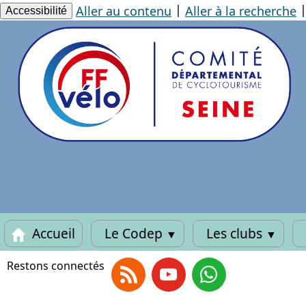
Panneau de gestion des cookies
|
Aller au contenu
Aller à la recherche
Accessibilité
Accueil
Le Codep
Les clubs
▼
▼
Restons connectés
RSS
Youtube
Whatsapp