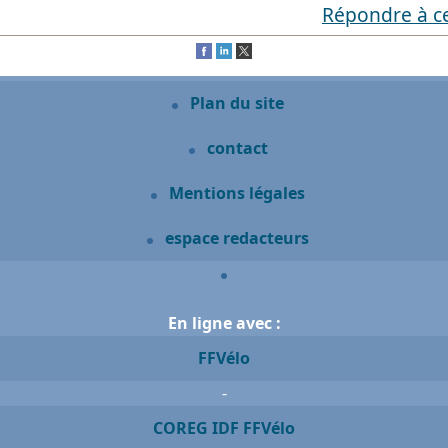
Répondre à c
Plan du site
contact
Mentions légales
espace redacteurs
En ligne avec :
FFVélo
-
COREG IDF FFVélo