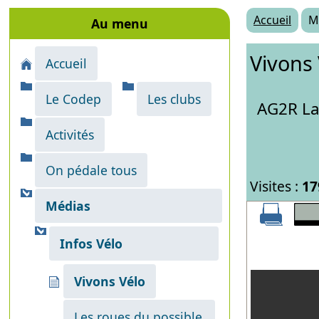
Accueil
M
Au menu
Vivons 
Accueil
Le Codep
Les clubs
AG2R La
Activités
On pédale tous
Visites :
17
Médias
Infos Vélo
Vivons Vélo
Les roues du possible