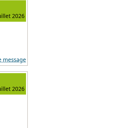
uillet 2026
e message
uillet 2026