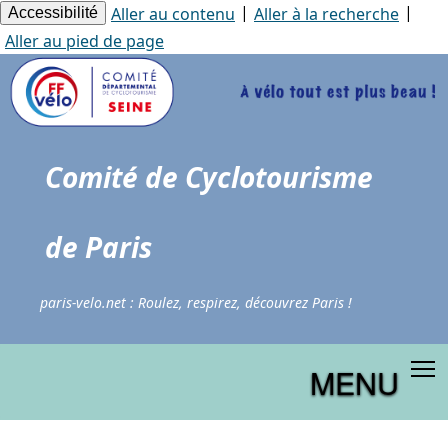
Panneau de gestion des cookies
|
|
Aller au contenu
Aller à la recherche
Accessibilité
Aller au pied de page
Comité de Cyclotourisme
de Paris
paris-velo.net : Roulez, respirez, découvrez Paris !
MENU