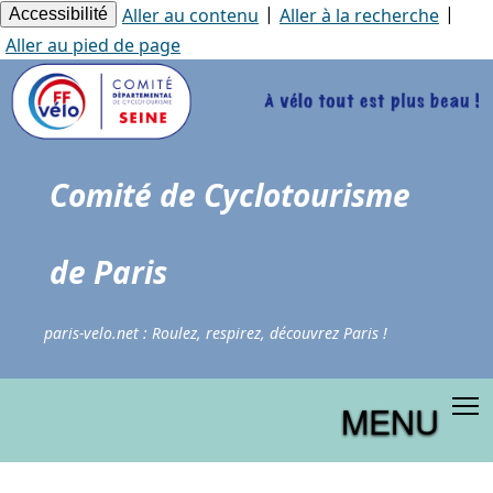
Panneau de gestion des cookies
|
|
Aller au contenu
Aller à la recherche
Accessibilité
Aller au pied de page
Comité de Cyclotourisme
de Paris
paris-velo.net : Roulez, respirez, découvrez Paris !
MENU